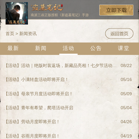
南派三叔正版授权《新盗墓笔记》手游
首页
> 新闻资讯
最新
新闻
活动
公告
课堂
【活动】活动｜绝版时装返场，新藏品亮相！七夕节活动来啦！
08/22
【活动】小满转盘活动即将开启！
05/16
【活动】母亲节月度活动即将开启！
05/09
【活动】青年有希望，爬塔活动开启
05/04
【活动】劳动月度即将开启！
04/26
【活动】谷雨月度即将开启！
04/19