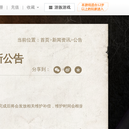
册
|
充值
|
收藏
收藏
游族游戏
当前位置：
首页
>
新闻资讯
>
公告
新公告
分享到：
护。维护完成后将会发放相关维护补偿，维护时间会根据实际维护进度提前或延后