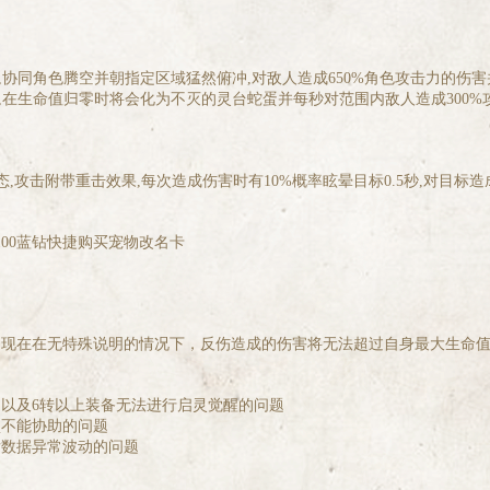
协同角色腾空并朝指定区域猛然俯冲,对敌人造成650%角色攻击力的伤害
在生命值归零时将会化为不灭的灵台蛇蛋并每秒对范围内敌人造成300%攻击
,攻击附带重击效果,每次造成伤害时有10%概率眩晕目标0.5秒,对目标造成
00蓝钻快捷购买宠物改名卡
，现在在无特殊说明的情况下，反伤造成的伤害将无法超过自身最大生命
题以及6转以上装备无法进行启灵觉醒的问题
盒不能协助的问题
后数据异常波动的问题