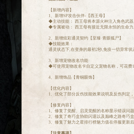
【新增内容】
1、新增SP攻击伙伴-【西王母】
◆主动技能： 西王母将本源火种注入角色武器,
◆专属被动： 西王母有接近无限永恒的生命力,
2、新增炫彩通灵契约【至臻·青眼狐尸】
◆技能效果：
通灵状态下,在变身的最初2秒,免疫一切异常状态
3、新增宠物改名功能
◆可使用宠物改名卡自定义宠物名称，可花费1
4、新增饰品【青铜眼饰】
【优化内容】
1、优化了部分反伤技能效果说明及反伤判定
【修复内容】
1、修复了觉醒、启灵觉醒的名称显示错误问
2、修复了奇巧盒协助闪退以及巅峰之路奇巧
3、修复了魅力之星排行榜魅力值在停服更新
【注意事项】