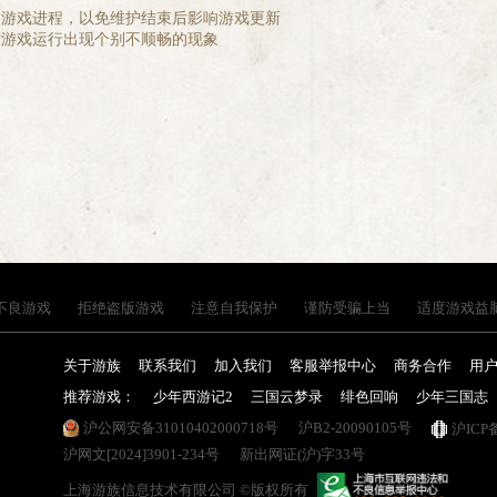
闭游戏进程，以免维护结束后影响游戏更新
致游戏运行出现个别不顺畅的现象
不良游戏
拒绝盗版游戏
注意自我保护
谨防受骗上当
适度游戏益
关于游族
联系我们
加入我们
客服举报中心
商务合作
用
推荐游戏：
少年西游记2
三国云梦录
绯色回响
少年三国志
沪公网安备31010402000718号
沪B2-20090105号
沪ICP
沪网文[2024]3901-234号
新出网证(沪)字33号
上海游族信息技术有限公司 ©版权所有