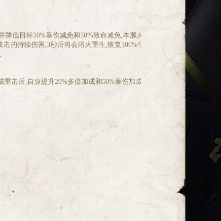
并降低目标50%暴伤减免和50%致命减免,本源火种的能力使角色在释放技
的持续伤害,3秒后将会浴火重生,恢复100%生命值,重生时眩晕范围内敌
重击后,自身提升20%多倍加成和50%暴伤加成,持续5秒,冷却10秒
值