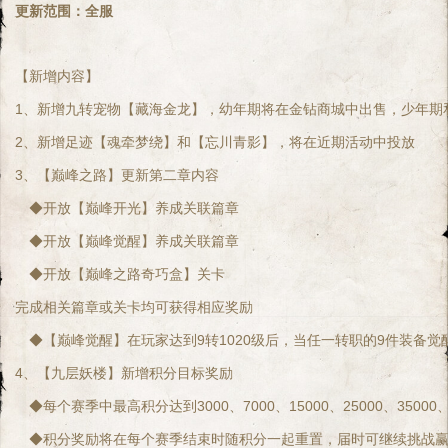
更新范围：全服
【新增内容】
1、新增九转宠物【藏海金龙】，幼年期将在金钻商城中出售，少年期
2、新增足迹【魂牵梦绕】和【忘川青影】，将在近期活动中投放
3、【巅峰之路】更新第二章内容
　◆开放【巅峰开光】养成关联篇章
　◆开放【巅峰觉醒】养成关联篇章
　◆开放【巅峰之路奇巧盒】关卡
完成相关篇章或关卡均可获得相应奖励
　◆【巅峰觉醒】在玩家达到9转1020级后，当任一转职的9件装
4、【九层妖楼】新增积分目标奖励
　◆每个赛季中最高积分达到3000、7000、15000、25000、35000
　◆积分奖励将在每个赛季结束时随积分一起重置，届时可继续挑战