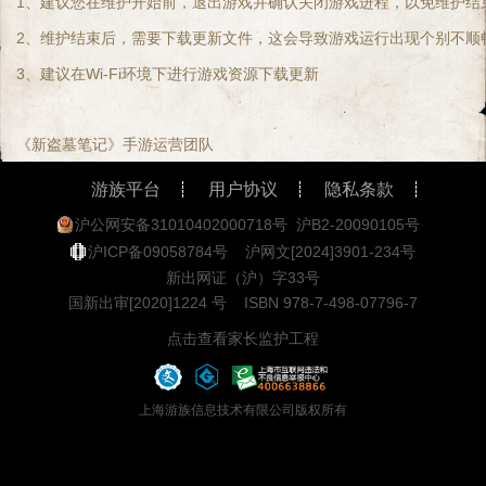
1、建议您在维护开始前，退出游戏并确认关闭游戏进程，以免维护结
2、维护结束后，需要下载更新文件，这会导致游戏运行出现个别不顺
3、建议在Wi-Fi环境下进行游戏资源下载更新
《新盗墓笔记》手游运营团队
游族平台
用户协议
隐私条款
沪公网安备31010402000718号
沪B2-20090105号
沪ICP备09058784号
沪网文[2024]3901-234号
新出网证（沪）字33号
国新出审[2020]1224 号
ISBN 978-7-498-07796-7
点击查看家长监护工程
上海游族信息技术有限公司版权所有