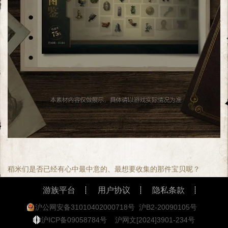
稻米们是否已经有心中最中意的、最想要收集的那件宝贝呢？
游族平台
用户协议
隐私条款
沪公网安备31010402000718号
沪B2-20090105号
沪ICP备09058784号
沪网文[2024]3901-234号