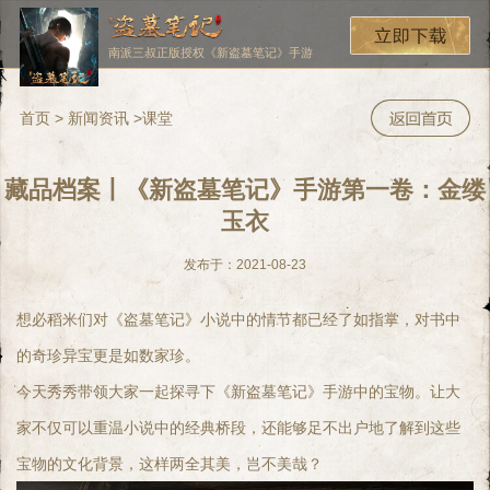
南派三叔正版授权《新盗墓笔记》手游
首页
>
新闻资讯
>
课堂
藏品档案丨《新盗墓笔记》手游第一卷：金缕
玉衣
发布于：2021-08-23
想必稻米们对《盗墓笔记》小说中的情节都已经了如指掌，对书中
的奇珍异宝更是如数家珍。
今天秀秀带领大家一起探寻下《新盗墓笔记》手游中的宝物。让大
家不仅可以重温小说中的经典桥段，还能够足不出户地了解到这些
宝物的文化背景，这样两全其美，岂不美哉？